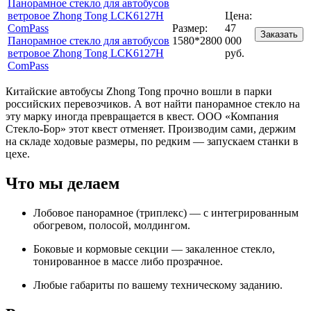
Панорамное стекло для автобусов
ветровое Zhong Tong LCK6127H
Цена:
ComPass
Размер:
47
Заказать
Панорамное стекло для автобусов
1580*2800
000
ветровое Zhong Tong LCK6127H
руб.
ComPass
Китайские автобусы Zhong Tong прочно вошли в парки
российских перевозчиков. А вот найти панорамное стекло на
эту марку иногда превращается в квест. ООО «Компания
Стекло-Бор» этот квест отменяет. Производим сами, держим
на складе ходовые размеры, по редким — запускаем станки в
цехе.
Что мы делаем
Лобовое панорамное (триплекс) — с интегрированным
обогревом, полосой, молдингом.
Боковые и кормовые секции — закаленное стекло,
тонированное в массе либо прозрачное.
Любые габариты по вашему техническому заданию.