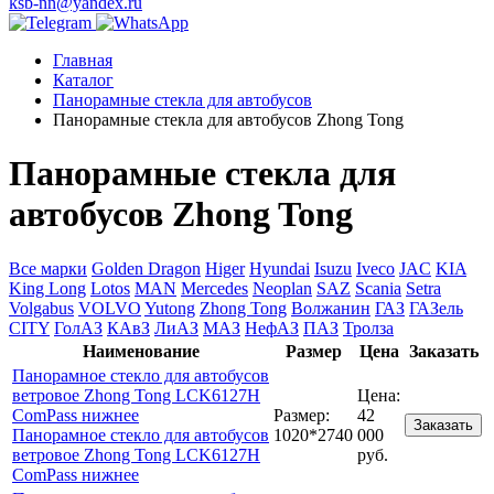
ksb-nn@yandex.ru
Главная
Каталог
Панорамные стекла для автобусов
Панорамные стекла для автобусов Zhong Tong
Панорамные стекла для
автобусов Zhong Tong
Все марки
Golden Dragon
Higer
Hyundai
Isuzu
Iveco
JAC
KIA
King Long
Lotos
MAN
Mercedes
Neoplan
SAZ
Scania
Setra
Volgabus
VOLVO
Yutong
Zhong Tong
Волжанин
ГАЗ
ГАЗель
CITY
ГолАЗ
КАвЗ
ЛиАЗ
МАЗ
НефАЗ
ПАЗ
Тролза
Наименование
Размер
Цена
Заказать
Панорамное стекло для автобусов
ветровое Zhong Tong LCK6127H
Цена:
ComPass нижнее
Размер:
42
Заказать
Панорамное стекло для автобусов
1020*2740
000
ветровое Zhong Tong LCK6127H
руб.
ComPass нижнее