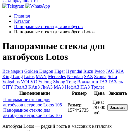
ksb-nn@yandex.ru
Главная
Каталог
Панорамные стекла для автобусов
Панорамные стекла для автобусов Lotos
Панорамные стекла для
автобусов Lotos
Все марки
Golden Dragon
Higer
Hyundai
Isuzu
Iveco
JAC
KIA
King Long
Lotos
MAN
Mercedes
Neoplan
SAZ
Scania
Setra
Volgabus
VOLVO
Yutong
Zhong Tong
Волжанин
ГАЗ
ГАЗель
CITY
ГолАЗ
КАвЗ
ЛиАЗ
МАЗ
НефАЗ
ПАЗ
Тролза
Наименование
Размер
Цена
Заказать
Панорамное стекло для
Цена:
автобусов ветровое Lotos 105
Размер:
28 000
Заказать
Панорамное стекло для
1574*2735
руб.
автобусов ветровое Lotos 105
Автобусы Lotos — редкий гость в массовых каталогах