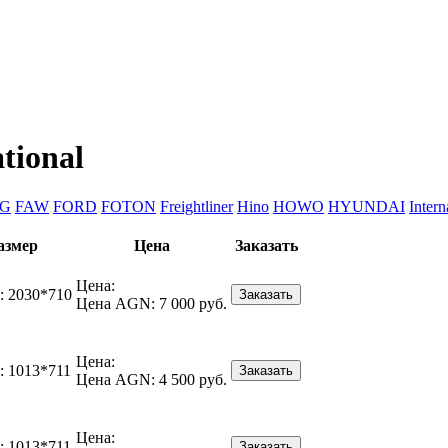
tional
NG
FAW
FORD
FOTON
Freightliner
Hino
HOWO
HYUNDAI
Intern
азмер
Цена
Заказать
Цена:
:
2030*710
Заказать
Цена AGN:
7 000 руб.
Цена:
:
1013*711
Заказать
Цена AGN:
4 500 руб.
Цена:
:
1013*711
Заказать