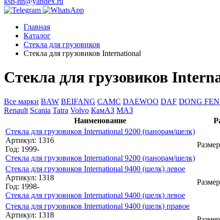
ksb-nn@yandex.ru
Главная
Каталог
Стекла для грузовиков
Стекла для грузовиков International
Стекла для грузовиков Interna
Все марки
BAW
BEIFANG
CAMC
DAEWOO
DAF
DONG FE
Renault
Scania
Tatra
Volvo
КамАЗ
МАЗ
Наименование
Р
Стекла для грузовиков International 9200 (панорам/шелк)
Артикул: 1316
Размер
Год: 1999-
Стекла для грузовиков International 9200 (панорам/шелк)
Стекла для грузовиков International 9400 (шелк) левое
Артикул: 1318
Размер
Год: 1998-
Стекла для грузовиков International 9400 (шелк) левое
Стекла для грузовиков International 9400 (шелк) правое
Артикул: 1318
Размер