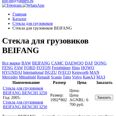
ksb-nn@yandex.ru
Главная
Каталог
Стекла для грузовиков
Стекла для грузовиков BEIFANG
Стекла для грузовиков
BEIFANG
Все марки
BAW
BEIFANG
CAMC
DAEWOO
DAF
DONG
FENG
FAW
FORD
FOTON
Freightliner
Hino
HOWO
HYUNDAI
International
ISUZU
IVECO
Kenworth
MAN
Mercedes
Mitsubishi
Renault
Scania
Tatra
Volvo
КамАЗ
МАЗ
Наименование
Размер
Цена
Заказать
Стекла для грузовиков
Цена:
BEIFANG BENCHI 3250
Размер:
Цена
Год: 2005-
Заказать
1992*802
AGNBL:
6
Стекла для грузовиков
700 руб.
BEIFANG BENCHI 3250