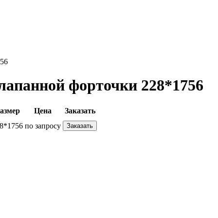
756
лапанной форточки 228*1756
азмер
Цена
Заказать
8*1756
по запросу
Заказать